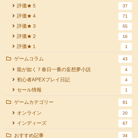
評価★５
37
評価★４
71
評価★３
55
評価★２
16
評価★１
1
ゲームコラム
43
龍が如く７春日一番の妄想夢小説
4
初心者APEXプレイ日記
4
セール情報
1
ゲームカテゴリー
81
オンライン
20
インディーズ
67
おすすめ記事
34