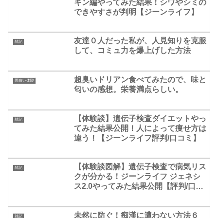
キン編やってみた結果！シワやシミの
できやすさが判明【ジーンライフ】
友達０人だった私が、人見知りを克服
雑記
して、コミュ力を爆上げした方法
超臭いドリアン食べてみたので、味と
面白い体験
匂いの感想。栄養満点らしい。
【体験談】遺伝子検査ダイエットやっ
雑記
てみた結果公開！人によって痩せ方は
違う！【ジーンライフ評判/口コミ】
【体験談図解】遺伝子検査で病気リス
雑記
クが分かる！ジーンライフ ジェネシ
ス2.0やってみた結果公開【評判/口コ
ミ】
未然に防ぐ！痴漢に遭わない方法６
雑記