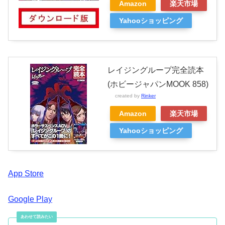
Amazon
楽天市場
Yahooショッピング
レイジングループ完全読本
(ホビージャパンMOOK 858)
created by
Rinker
Amazon
楽天市場
Yahooショッピング
App Store
Google Play