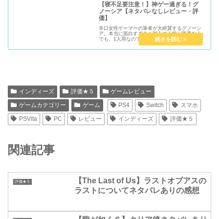
【寝不足要注意！】神ゲー過ぎる！グ
ノーシア【ネタバレなしレビュー・評
価】
辛口女性ゲーマーの筆者が大絶賛するグノーシ
ア。本当に面白すぎる！対人の人狼が苦手な人
でも、1人用なのでプレイできる！もっとみん
なに知ってほしい、隠れた神ゲーです！
インディーズ
評価★５
ゲームレビュー
ゲームカテゴリー
ゲーム
PS4
Switch
スマホ
PSVita
PC
レビュー
インディーズ
評価★５
関連記事
【The Last of Us】ラストオブアスの
評価★５
ラストについてネタバレありの感想