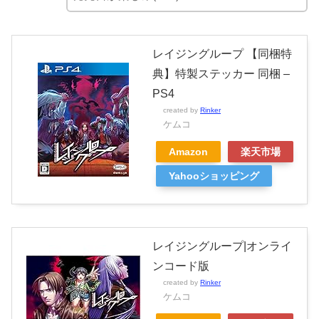
レイジングループ 【同梱特
典】特製ステッカー 同梱 –
PS4
created by
Rinker
ケムコ
Amazon
楽天市場
Yahooショッピング
レイジングループ|オンライ
ンコード版
created by
Rinker
ケムコ