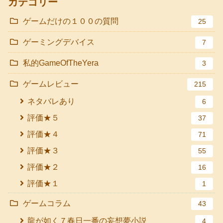
カテゴリー
ゲームだけの１００の質問
25
ゲーミングデバイス
7
私的GameOfTheYera
3
ゲームレビュー
215
ネタバレあり
6
評価★５
37
評価★４
71
評価★３
55
評価★２
16
評価★１
1
ゲームコラム
43
龍が如く７春日一番の妄想夢小説
4