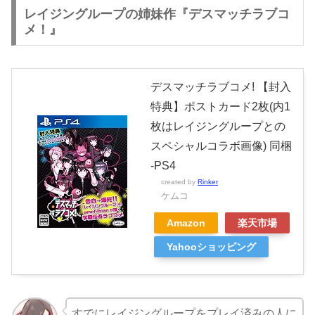
レイジングループの姉妹作『デスマッチラブコ
メ！』
デスマッチラブコメ! 【封入
特典】ポストカード2枚(内1
枚はレイジングループとの
スペシャルコラボ画像) 同梱
-PS4
created by
Rinker
ケムコ
Amazon
楽天市場
Yahooショッピング
すでにレイジングループをプレイ済みの人に