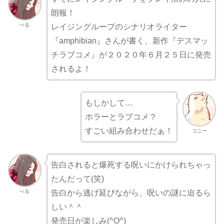
朗報！
べる
レイジングループのシナリオライター
『amphibian』さんが書く、新作『デスマッ
チラブコメ』が２０２０年６月２５日に発売
されるよ！
もしかして…
ホラーとラブコメ？
すごい組み合わせだぁ！
コニー
告白されると爆死する呪いにかけられちゃっ
たんだって(笑)
べる
告白から逃げ延びながら、呪いの謎に迫るら
しい＾＾
発売日が楽しみ(^O^)