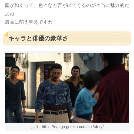
龍が如くって、色々な方言が出てくるのが本当に魅力的だ
よね
最高に萌え萌えですわ
キャラと俳優の豪華さ
引用：https://ryu-ga-gotoku.com/six/story/