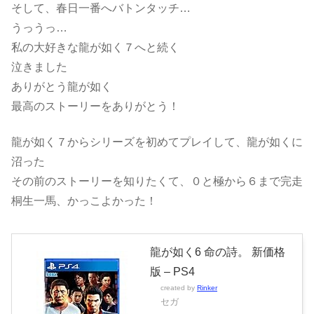
そして、春日一番へバトンタッチ…
うっうっ…
私の大好きな龍が如く７へと続く
泣きました
ありがとう龍が如く
最高のストーリーをありがとう！
龍が如く７からシリーズを初めてプレイして、龍が如くに
沼った
その前のストーリーを知りたくて、０と極から６まで完走
桐生一馬、かっこよかった！
龍が如く6 命の詩。 新価格
版 – PS4
created by
Rinker
セガ