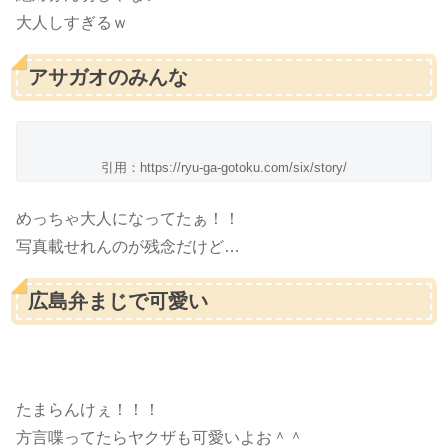
大人しすぎるｗ
アサガオのみんな
引用：https://ryu-ga-gotoku.com/six/story/
めっちゃ大人になってたぁ！！
写真載せれんのが残念だけど…
広島弁まじで可愛い
たまらんけぇ！！！
方言喋ってたらヤクザも可愛いよお＾＾