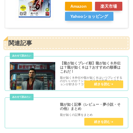
Amazon
楽天市場
Yahooショッピング
関連記事
【龍が如くプレイ順】龍が如く８外伝
は？龍が如く８は？おすすめの順番は
これだ！
龍が如く８外伝や龍が如く８はいつプレイする
のがいいのか？シリーズ全体の順番は？アクシ
ョンが好きか？コマンドが好きか？どんなスト
ーリーが好きか？それによって、龍が如くシリ
ーズのプレイ順が異なる！あなたがより楽しめ
るのはどちらのプレイ順か紹介します！
龍が如く記事（レビュー・夢小説・そ
の他）まとめ
龍が如くの記事をまとめ