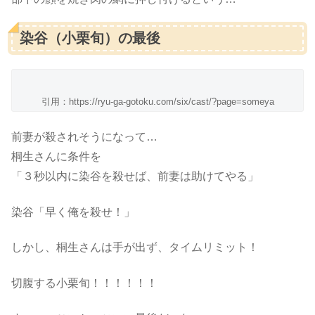
染谷（小栗旬）の最後
引用：https://ryu-ga-gotoku.com/six/cast/?page=someya
前妻が殺されそうになって…
桐生さんに条件を
「３秒以内に染谷を殺せば、前妻は助けてやる」
染谷「早く俺を殺せ！」
しかし、桐生さんは手が出ず、タイムリミット！
切腹する小栗旬！！！！！！