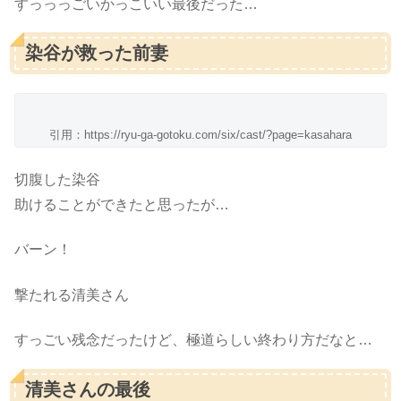
すっっっごいかっこいい最後だった…
染谷が救った前妻
引用：https://ryu-ga-gotoku.com/six/cast/?page=kasahara
切腹した染谷
助けることができたと思ったが…
バーン！
撃たれる清美さん
すっごい残念だったけど、極道らしい終わり方だなと…
清美さんの最後