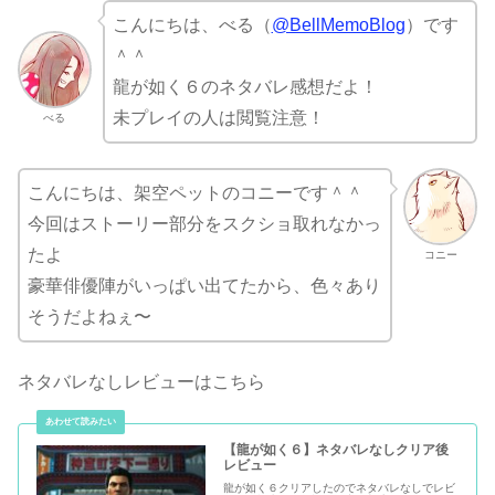
こんにちは、べる（
@BellMemoBlog
）です
＾＾
龍が如く６のネタバレ感想だよ！
未プレイの人は閲覧注意！
べる
こんにちは、架空ペットのコニーです＾＾
今回はストーリー部分をスクショ取れなかっ
たよ
コニー
豪華俳優陣がいっぱい出てたから、色々あり
そうだよねぇ〜
ネタバレなしレビューはこちら
【龍が如く６】ネタバレなしクリア後
レビュー
龍が如く６クリアしたのでネタバレなしでレビ