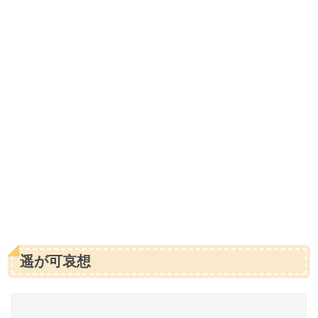
遥が可哀想