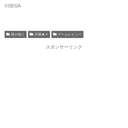
©SEGA
龍が如く
評価★４
ゲームレビュー
スポンサーリンク