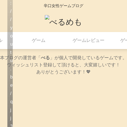
:
辛口女性ゲームブログ
/
/
y
o
ル
ゲーム
ゲームレビュー
ゲ
u
t
本ブログの運営者「
べる
」が個人で開発しているゲームです。
u
ウィッシュリスト登録して頂けると、大変嬉しいです！
.
ありがとうございます！💖
b
e
/
q
j
j
3