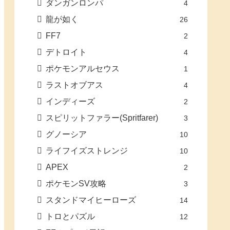
ダンガンロンパ
4
龍が如く
26
FF7
2
デトロイト
4
ポケモンアルセウス
1
ラストオブアス
4
インディーズ
2
スピリットファラー(Spritfarer)
3
グノーシア
10
ライフイズストレンジ
10
APEX
2
ポケモンSV攻略
3
スタンドマイヒーローズ
14
トロとパズル
12