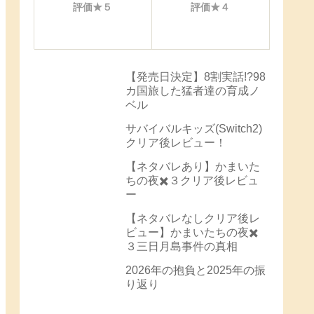
評価★５
評価★４
【発売日決定】8割実話!?98
カ国旅した猛者達の育成ノ
ベル
サバイバルキッズ(Switch2)
クリア後レビュー！
【ネタバレあり】かまいた
ちの夜✖️３クリア後レビュ
ー
【ネタバレなしクリア後レ
ビュー】かまいたちの夜✖️
３三日月島事件の真相
2026年の抱負と2025年の振
り返り