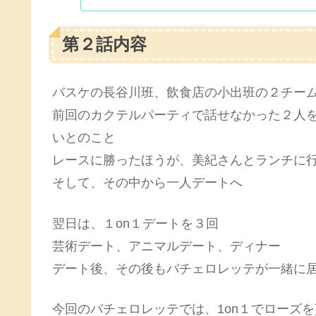
第２話内容
バスケの長谷川班、飲食店の小出班の２チー
前回のカクテルパーティで話せなかった２人
いとのこと
レースに勝ったほうが、美紀さんとランチに
そして、その中から一人デートへ
翌日は、１on１デートを３回
芸術デート、アニマルデート、ディナー
デート後、その後もバチェロレッテが一緒に
今回のバチェロレッテでは、1on１でローズ