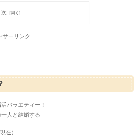
目次
ンサーリンク
？
婚活バラエティー！
の一人と結婚する
月現在）