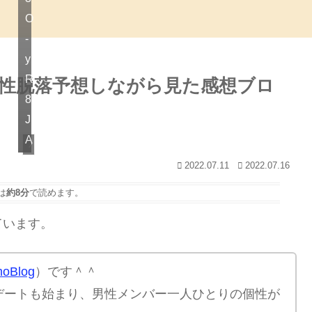
O
-
y
R
性脱落予想しながら見た感想ブロ
8
J
A
バチェロレッテ感想
2022.07.11
2022.07.16
は
約8分
で読めます。
ています。
oBlog
）です＾＾
デートも始まり、男性メンバー一人ひとりの個性が