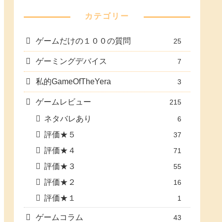
カテゴリー
ゲームだけの１００の質問
25
ゲーミングデバイス
7
私的GameOfTheYera
3
ゲームレビュー
215
ネタバレあり
6
評価★５
37
評価★４
71
評価★３
55
評価★２
16
評価★１
1
ゲームコラム
43