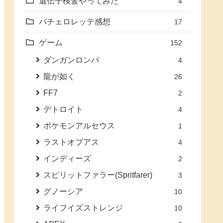
遺伝子検査やってみた
4
バチェロレッテ感想
17
ゲーム
152
ダンガンロンパ
4
龍が如く
26
FF7
2
デトロイト
4
ポケモンアルセウス
1
ラストオブアス
4
インディーズ
2
スピリットファラー(Spritfarer)
3
グノーシア
10
ライフイズストレンジ
10