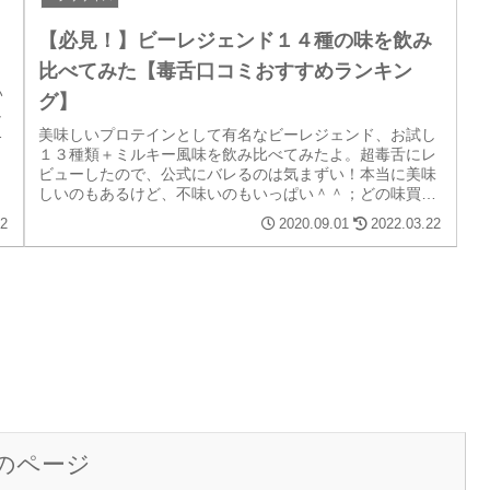
【必見！】ビーレジェンド１４種の味を飲み
比べてみた【毒舌口コミおすすめランキン
い
グ】
し
記
美味しいプロテインとして有名なビーレジェンド、お試し
１３種類＋ミルキー風味を飲み比べてみたよ。超毒舌にレ
ビューしたので、公式にバレるのは気まずい！本当に美味
しいのもあるけど、不味いのもいっぱい＾＾；どの味買う
か迷ってる人は、どこよりも参考になる本音記事だよ。
22
2020.09.01
2022.03.22
のページ