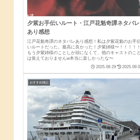
夕紫お手伝いルート・江戸花魁奇譚ネタバレ
あり感想
江戸花魁奇譚のネタバレあり感想！私は夕紫花魁のお手
いルートだった。最高に良かった！夕紫姉様〜！！！！
もう夕紫姉様のことしか頭になくて、他のキャストのこ
は覚えておりませんw本当に楽しかったな〜
2025.08.29
2025.09.
おすすめ雑記