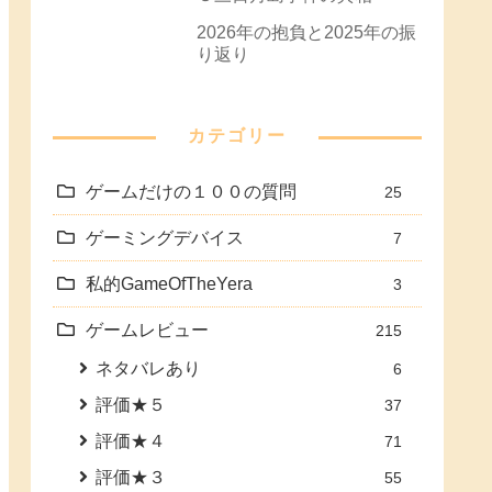
2026年の抱負と2025年の振
り返り
カテゴリー
ゲームだけの１００の質問
25
ゲーミングデバイス
7
私的GameOfTheYera
3
ゲームレビュー
215
ネタバレあり
6
評価★５
37
評価★４
71
評価★３
55