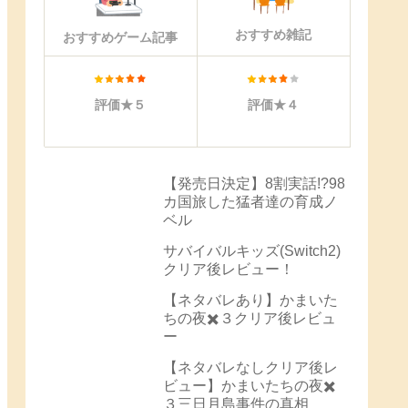
おすすめ雑記
おすすめゲーム記事
評価★５
評価★４
【発売日決定】8割実話!?98
カ国旅した猛者達の育成ノ
ベル
サバイバルキッズ(Switch2)
クリア後レビュー！
【ネタバレあり】かまいた
ちの夜✖️３クリア後レビュ
ー
【ネタバレなしクリア後レ
ビュー】かまいたちの夜✖️
３三日月島事件の真相