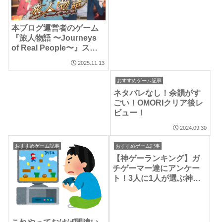
本ブログ運営者のゲーム
『旅人物語 〜Journeys
of Real People〜』スト
アページ公開！
2025.11.13
おすすめゲーム記事
ネタバレなし！余韻がす
ごい！OMORIクリア後レ
ビュー！
2024.09.30
おすすめゲーム記事
おすすめゲーム記事
【神ゲーランキング】ガ
チゲーマー達にアンケー
ト！3人に1人が選ぶ神ゲ
ー１位は…！？