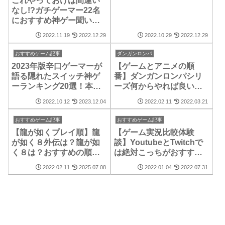
これやっておけば間違い
なし!?ガチゲーマー22名
におすすめ神ゲー聞いて
みた!!
2022.11.19
2022.12.29
2022.10.29
2022.12.29
おすすめゲーム記事
ダンガンロンパ
2023年版辛口ゲーマーが
【ゲームとアニメの順
語る隠れたスイッチ神ゲ
番】ダンガンロンパシリ
ーランキング20選！本当
ーズ何からやれば良いの
に面白いからみんなプレ
か
2022.10.12
2023.12.04
2022.02.11
2022.03.21
イしてくれ！
おすすめゲーム記事
おすすめゲーム記事
【龍が如くプレイ順】龍
【ゲーム実況比較体験
が如く８外伝は？龍が如
談】YoutubeとTwitchで
く８は？おすすめの順番
は絶対こっちがおすす
はこれだ！
め！
2022.02.11
2025.07.08
2022.01.04
2022.07.31