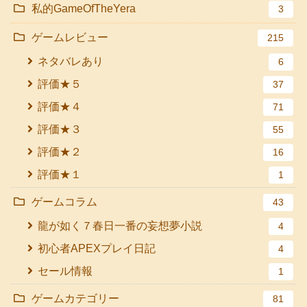
私的GameOfTheYera
3
ゲームレビュー
215
ネタバレあり
6
評価★５
37
評価★４
71
評価★３
55
評価★２
16
評価★１
1
ゲームコラム
43
龍が如く７春日一番の妄想夢小説
4
初心者APEXプレイ日記
4
セール情報
1
ゲームカテゴリー
81