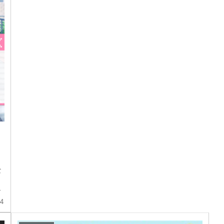
な
、
ん
24