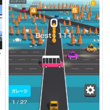
インディーズ
ア
生
死
な
た