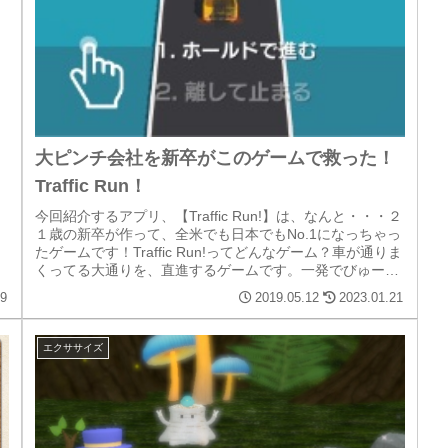
大ピンチ会社を新卒がこのゲームで救った！
Traffic Run！
今回紹介するアプリ、【Traffic Run!】は、なんと・・・２
１歳の新卒が作って、全米でも日本でもNo.1になっちゃっ
たゲームです！Traffic Run!ってどんなゲーム？車が通りま
くってる大通りを、直進するゲームです。一発でびゅー
ー...
09
2019.05.12
2023.01.21
エクササイズ