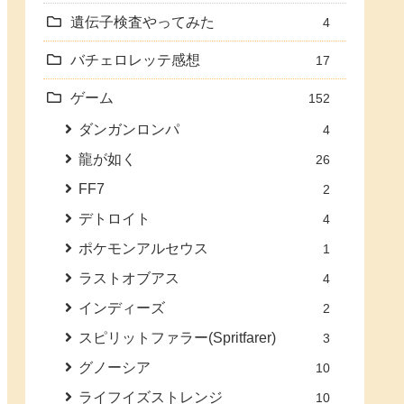
遺伝子検査やってみた
4
バチェロレッテ感想
17
ゲーム
152
ダンガンロンパ
4
龍が如く
26
FF7
2
デトロイト
4
ポケモンアルセウス
1
ラストオブアス
4
インディーズ
2
スピリットファラー(Spritfarer)
3
グノーシア
10
ライフイズストレンジ
10