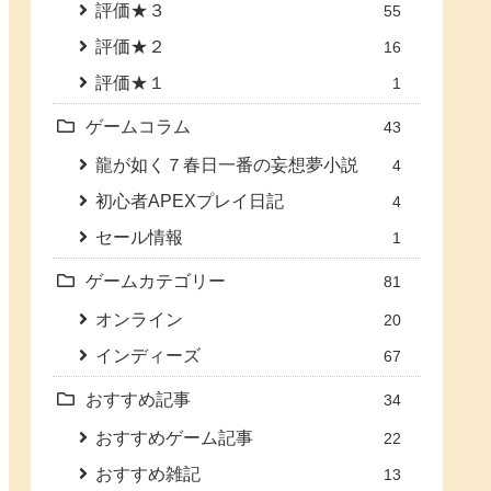
評価★３
55
評価★２
16
評価★１
1
ゲームコラム
43
龍が如く７春日一番の妄想夢小説
4
初心者APEXプレイ日記
4
セール情報
1
ゲームカテゴリー
81
オンライン
20
インディーズ
67
おすすめ記事
34
おすすめゲーム記事
22
おすすめ雑記
13