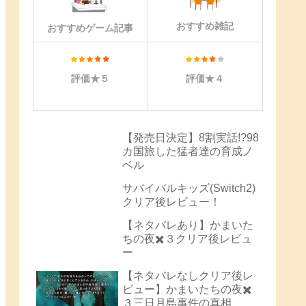
おすすめ雑記
おすすめゲーム記事
評価★５
評価★４
【発売日決定】8割実話!?98
カ国旅した猛者達の育成ノ
ベル
サバイバルキッズ(Switch2)
クリア後レビュー！
【ネタバレあり】かまいた
ちの夜✖️３クリア後レビュ
ー
【ネタバレなしクリア後レ
ビュー】かまいたちの夜✖️
３三日月島事件の真相