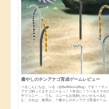
癒やしのチンアナゴ育成ゲームレビュー
べるこんにちは、べる（@BellMemoBlog）です＾＾チン
アナゴ飼ってますコニーえっ！？本当に！？べるスマホ
中でコニー…。でも、コニーもお魚飼いたいかもべるむ
む…それは…食用か…？癒やしのチンアナゴ育成ゲーム
は？プラットフォームiP...