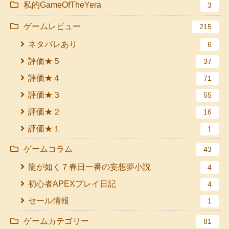
私的GameOfTheYera
3
ゲームレビュー
215
ネタバレあり
6
評価★５
37
評価★４
71
評価★３
55
評価★２
16
評価★１
1
ゲームコラム
43
龍が如く７春日一番の妄想夢小説
4
初心者APEXプレイ日記
4
セール情報
1
ゲームカテゴリー
81