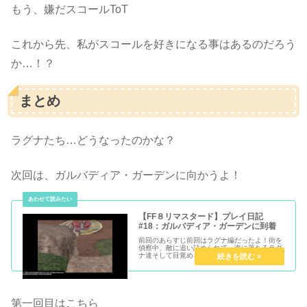
もう、嫌だスコールToT
これから先、私がスコールを好きになる事はあるのだろう
か…！？
まとめ
ラグナたち…どうなったのかな？
次回は、ガルバディア・ガーデンに向かうよ！
【FF８リマスタード】プレイ日記
#18：ガルバディア・ガーデンに到着
前回のあらすじ前回はラグナ編だったよ！街を
偵察中、敵に追い詰められて、海に落ちるラグ
ナ達そして目覚めるベルたちラグナたち、大丈
夫かなー？ガルバディア・ガーデンガルバディ
ア・ガーデン到着！キスティス先生が学園長に
事情を説明しに行ってくれたよそ...
第一回目はこちら