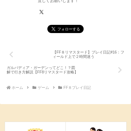
宜しくお願いします！
【FF８リマスタード】プレイ日記#16：フ
ィールド上で２時間迷う
ガルバディア・ガーデンってどこ！？図
解で行き方解説【FF8リマスタード攻略】
ホーム
ゲーム
FF８プレイ日記