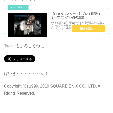
【FF８リマスタード】プレイ日記#1：
オープニング〜炎の洞窟
FF８と言えば、筆者のべるが小学生の時に遊ん
でいたゲーム超やりたくてたまらないんだけ
ど、どうも、小学生のべるには難しくて難しく
て、全く先に進めないToTしかし！最近出たじ
ゃないか！FF8リマスター！最高！待ってた！
小学生の頃できなかった悔し...
Twitterもよろしくねぇ！
ばいき～～～～～～ん！
Copyright (C) 1999, 2019 SQUARE ENIX CO., LTD. All
Rights Reserved.