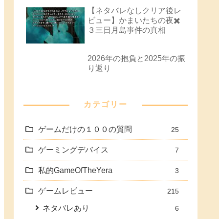
【ネタバレなしクリア後レ
ビュー】かまいたちの夜✖️
３三日月島事件の真相
2026年の抱負と2025年の振
り返り
カテゴリー
ゲームだけの１００の質問
25
ゲーミングデバイス
7
私的GameOfTheYera
3
ゲームレビュー
215
ネタバレあり
6