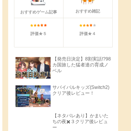
おすすめ雑記
おすすめゲーム記事
評価★５
評価★４
【発売日決定】8割実話!?98
カ国旅した猛者達の育成ノ
ベル
サバイバルキッズ(Switch2)
クリア後レビュー！
【ネタバレあり】かまいた
ちの夜✖️３クリア後レビュ
ー