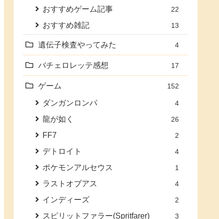
おすすめゲーム記事
22
おすすめ雑記
13
遺伝子検査やってみた
4
バチェロレッテ感想
17
ゲーム
152
ダンガンロンパ
4
龍が如く
26
FF7
2
デトロイト
4
ポケモンアルセウス
1
ラストオブアス
4
インディーズ
2
スピリットファラー(Spritfarer)
3