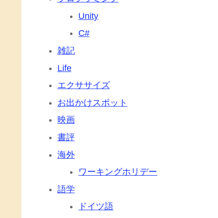
Unity
C#
雑記
Life
エクササイズ
お出かけスポット
映画
書評
海外
ワーキングホリデー
語学
ドイツ語