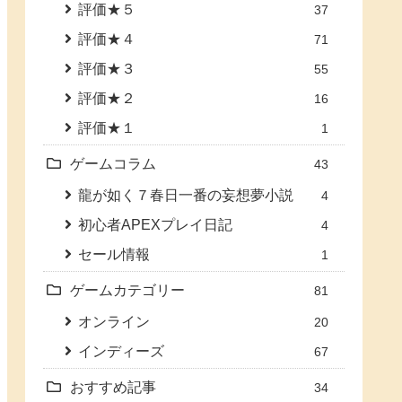
評価★５
37
評価★４
71
評価★３
55
評価★２
16
評価★１
1
ゲームコラム
43
龍が如く７春日一番の妄想夢小説
4
初心者APEXプレイ日記
4
セール情報
1
ゲームカテゴリー
81
オンライン
20
インディーズ
67
おすすめ記事
34