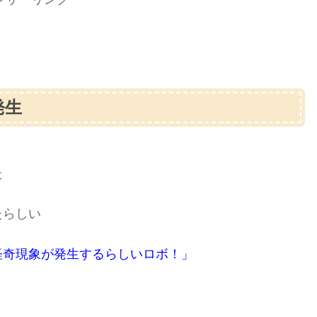
発生
た
たらしい
怪奇現象が発生するらしいロボ！」