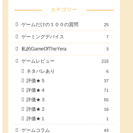
カテゴリー
ゲームだけの１００の質問
25
ゲーミングデバイス
7
私的GameOfTheYera
3
ゲームレビュー
215
ネタバレあり
6
評価★５
37
評価★４
71
評価★３
55
評価★２
16
評価★１
1
ゲームコラム
43