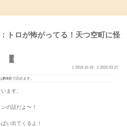
：トロが怖がってる！天つ空町に怪
トロとパズル
2019.10.19
2020.03.27
は
約4分
で読めます。
ています。
インの話だよ〜！
っぱい出てくるよ！