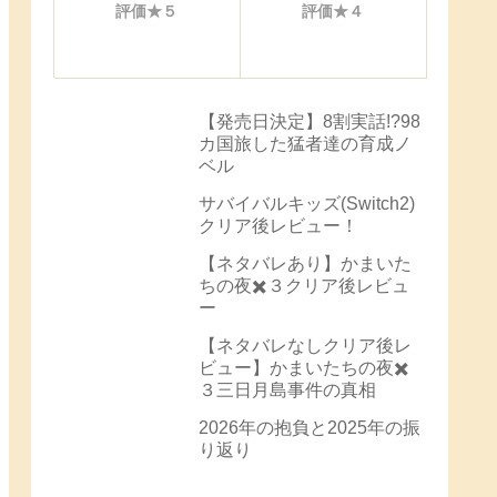
評価★５
評価★４
【発売日決定】8割実話!?98
カ国旅した猛者達の育成ノ
ベル
サバイバルキッズ(Switch2)
クリア後レビュー！
【ネタバレあり】かまいた
ちの夜✖️３クリア後レビュ
ー
【ネタバレなしクリア後レ
ビュー】かまいたちの夜✖️
３三日月島事件の真相
2026年の抱負と2025年の振
り返り