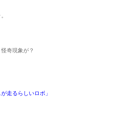
ラ。
、怪奇現象が？
スが走るらしいロボ」