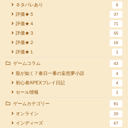
ネタバレあり
6
評価★５
37
評価★４
71
評価★３
55
評価★２
16
評価★１
1
ゲームコラム
43
龍が如く７春日一番の妄想夢小説
4
初心者APEXプレイ日記
4
セール情報
1
ゲームカテゴリー
81
オンライン
20
インディーズ
67