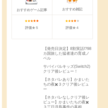
おすすめ雑記
おすすめゲーム記事
評価★５
評価★４
【発売日決定】8割実話!?98
カ国旅した猛者達の育成ノ
ベル
サバイバルキッズ(Switch2)
クリア後レビュー！
【ネタバレあり】かまいた
ちの夜✖️３クリア後レビュ
ー
【ネタバレなしクリア後レ
ビュー】かまいたちの夜✖️
３三日月島事件の真相