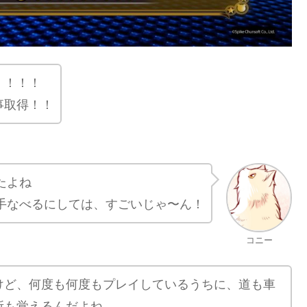
！！！！
事取得！！
たよね
手なべるにしては、すごいじゃ〜ん！
コニー
けど、何度も何度もプレイしているうちに、道も車
所も覚えるんだよね