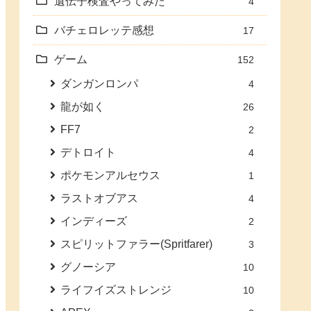
遺伝子検査やってみた
4
バチェロレッテ感想
17
ゲーム
152
ダンガンロンパ
4
龍が如く
26
FF7
2
デトロイト
4
ポケモンアルセウス
1
ラストオブアス
4
インディーズ
2
スピリットファラー(Spritfarer)
3
グノーシア
10
ライフイズストレンジ
10