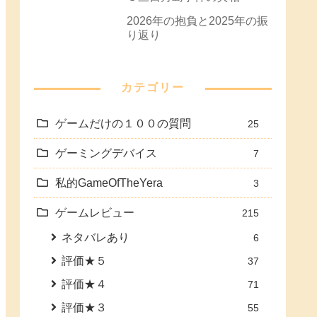
2026年の抱負と2025年の振
り返り
カテゴリー
ゲームだけの１００の質問
25
ゲーミングデバイス
7
私的GameOfTheYera
3
ゲームレビュー
215
ネタバレあり
6
評価★５
37
評価★４
71
評価★３
55