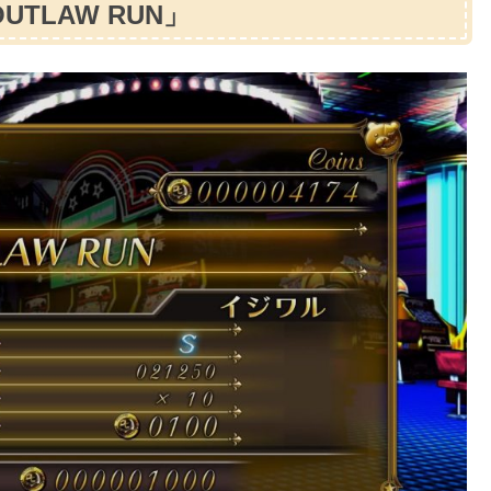
TLAW RUN」