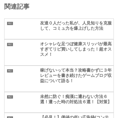
関連記事
友達０人だった私が、人見知りを克服
雑記
して、コミュ力を爆上げした方法
オシャレな足つぼ健康スリッパが最高
雑記
すぎてリピ買いしてしまった！超オス
スメ！
稼げないって本当？攻略書かずに３年
雑記
レビューを書き続けたゲームブログ収
益について語る！
未然に防ぐ！痴漢に遭わない方法６
雑記
選！遭った時の対処法６選！【対策】
【必見！】価値の低い広告枠(コンテ
雑記