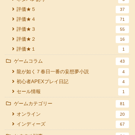
評価★５
37
評価★４
71
評価★３
55
評価★２
16
評価★１
1
ゲームコラム
43
龍が如く７春日一番の妄想夢小説
4
初心者APEXプレイ日記
4
セール情報
1
ゲームカテゴリー
81
オンライン
20
インディーズ
67