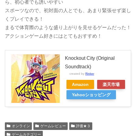
ら、初心者でも誘いやすい
スポーツなので、初対面の人とでも、あまり緊張せず楽し
くプレイできる！
まるで体育際のような盛り上がりを見せるゲームだった！
アクションゲーム好きにはとてもおすすめ！
Knockout City (Original
Soundtrack)
created by
Rinker
Amazon
楽天市場
Yahooショッピング
オンライン
ゲームレビュー
評価★３
ゲームカテゴリー