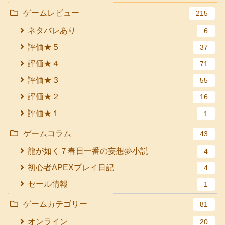
ゲームレビュー
215
ネタバレあり
6
評価★５
37
評価★４
71
評価★３
55
評価★２
16
評価★１
1
ゲームコラム
43
龍が如く７春日一番の妄想夢小説
4
初心者APEXプレイ日記
4
セール情報
1
ゲームカテゴリー
81
オンライン
20