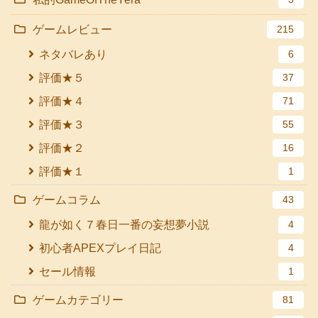
ゲームレビュー
215
ネタバレあり
6
評価★５
37
評価★４
71
評価★３
55
評価★２
16
評価★１
1
ゲームコラム
43
龍が如く７春日一番の妄想夢小説
4
初心者APEXプレイ日記
4
セール情報
1
ゲームカテゴリー
81