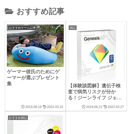
おすすめ記事
おすすめゲーム記事
雑記
ゲーマー彼氏のためにゲ
ーマーが選ぶプレゼント
集
【体験談図解】遺伝子検
査で病気リスクが分か
る！ジーンライフ ジェネ
シス2.0やってみた結果公
2019.08.19
2022.03.22
2019.06.21
2022.03.27
開【評判/口コミ】
おすすめ雑記