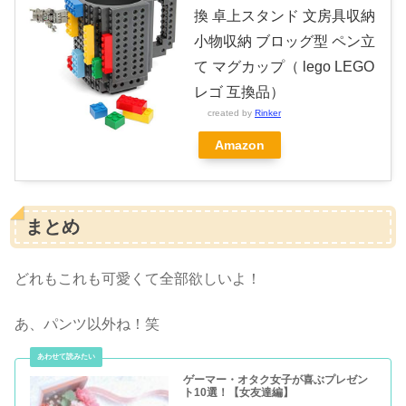
換 卓上スタンド 文房具収納
小物収納 ブロッグ型 ペン立
て マグカップ（ lego LEGO
レゴ 互換品）
created by
Rinker
Amazon
まとめ
どれもこれも可愛くて全部欲しいよ！
あ、パンツ以外ね！笑
ゲーマー・オタク女子が喜ぶプレゼン
ト10選！【女友達編】