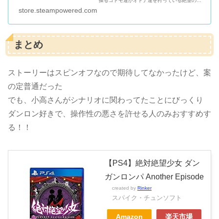
操るコドモ達がオトナ達を狩っている絶望の世
界だったのだ。 生き残る為の頼みの綱はある人
store.steampowered.com
物から渡された「拡声器型ハッキング銃」と偶
然で会った、腐川冬子という...
まとめ
ストーリーはスピンオフなので期待してなかったけど、案
の定普通だった
でも、小高さんがシナリオに関わってたことにびっくり
ダンロン好きで、操作性の悪さを許せる人のみおすすめす
る！！
【PS4】絶対絶望少女 ダン
ガンロンパ Another Episode
created by
Rinker
スパイク・チュンソフト
Amazon
楽天市場