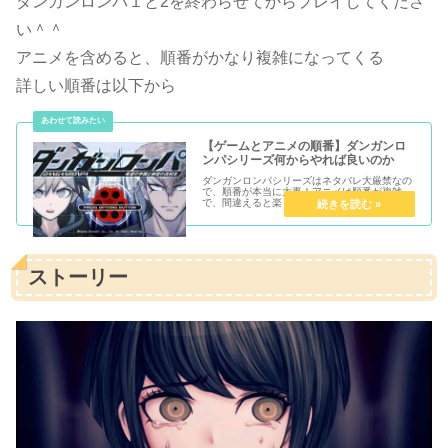
ダンガンロンパ１と2を終わらせてからプレイしてくださ
い＾＾
アニメを含めると、順番がかなり複雑になってくる
詳しい順番は以下から
【ゲームとアニメの順番】ダンガンロ
ンパシリーズ何からやれば良いのか
ダンガンロンパシリーズはネタバレ大厳禁なの
で、順番が本当に大事！アニメは順番が複雑
で、間違えると楽しさ激減で要注意！！ゲーム
とアニメのダンガンロンパシリーズの順番を紹
介
ストーリー