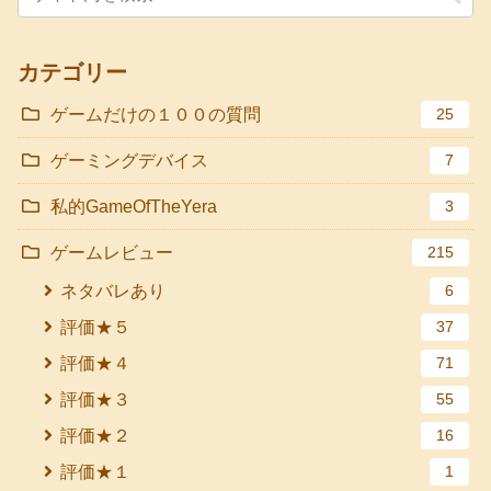
カテゴリー
ゲームだけの１００の質問
25
ゲーミングデバイス
7
私的GameOfTheYera
3
ゲームレビュー
215
ネタバレあり
6
評価★５
37
評価★４
71
評価★３
55
評価★２
16
評価★１
1