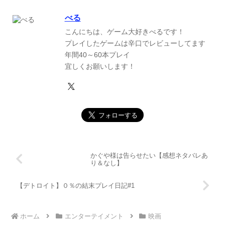
べる
こんにちは、ゲーム大好きべるです！
プレイしたゲームは辛口でレビューしてます
年間40～60本プレイ
宜しくお願いします！
かぐや様は告らせたい【感想ネタバレあ
り＆なし】
【デトロイト】０％の結末プレイ日記#1
ホーム
エンターテイメント
映画