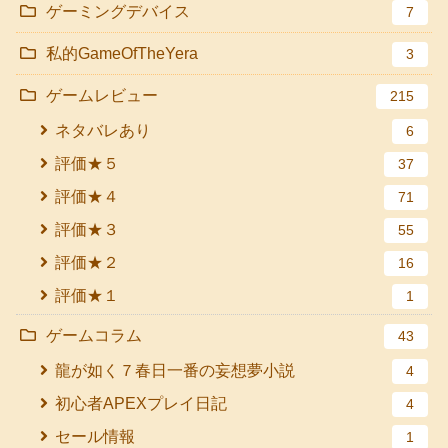
ゲーミングデバイス
7
私的GameOfTheYera
3
ゲームレビュー
215
ネタバレあり
6
評価★５
37
評価★４
71
評価★３
55
評価★２
16
評価★１
1
ゲームコラム
43
龍が如く７春日一番の妄想夢小説
4
初心者APEXプレイ日記
4
セール情報
1