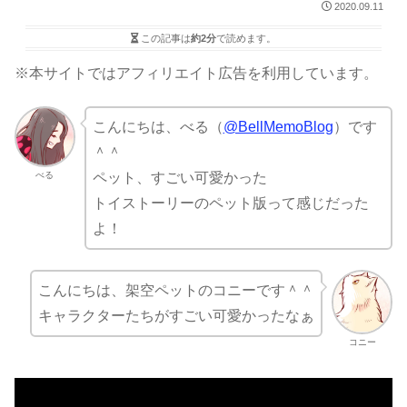
2020.09.11
この記事は
約2分
で読めます。
※本サイトではアフィリエイト広告を利用しています。
こんにちは、べる（
@BellMemoBlog
）です
＾＾
べる
ペット、すごい可愛かった
トイストーリーのペット版って感じだった
よ！
こんにちは、架空ペットのコニーです＾＾
キャラクターたちがすごい可愛かったなぁ
コニー