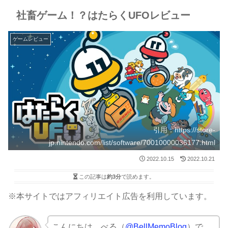
社畜ゲーム！？はたらくUFOレビュー
ゲームレビュー
引用：https://store-
jp.nintendo.com/list/software/70010000036177.html
2022.10.15
2022.10.21
この記事は
約3分
で読めます。
※本サイトではアフィリエイト広告を利用しています。
こんにちは、べる（
@BellMemoBlog
）で