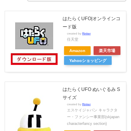
はたらくUFO|オンラインコ
ード版
created by
Rinker
任天堂
Amazon
楽天市場
Yahooショッピング
はたらくUFO ぬいぐるみ S
サイズ
created by
Rinker
エスケイジャパン キャラクタ
ー・ファンシー事業部(skjapan
characterfancy section)