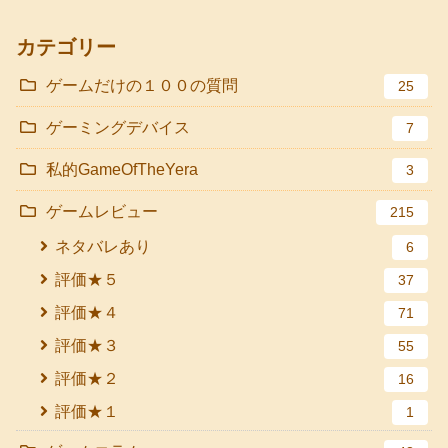
カテゴリー
ゲームだけの１００の質問
25
ゲーミングデバイス
7
私的GameOfTheYera
3
ゲームレビュー
215
ネタバレあり
6
評価★５
37
評価★４
71
評価★３
55
評価★２
16
評価★１
1