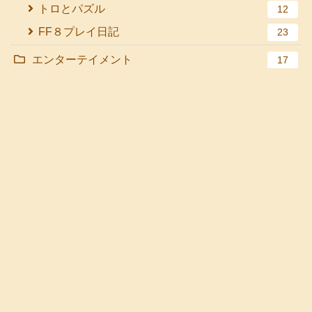
トロとパズル
12
FF８プレイ日記
23
エンターテイメント
17
アニメ
7
映画
10
ライフ
83
エクササイズ
10
雑記
38
面白い体験
9
旅（国内＆海外）
25
ブログ
8