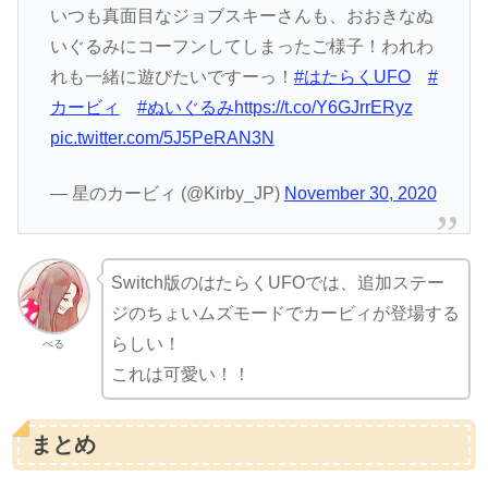
いつも真面目なジョブスキーさんも、おおきなぬ
いぐるみにコーフンしてしまったご様子！われわ
れも一緒に遊びたいですーっ！
#はたらくUFO
#
カービィ
#ぬいぐるみ
https://t.co/Y6GJrrERyz
pic.twitter.com/5J5PeRAN3N
— 星のカービィ (@Kirby_JP)
November 30, 2020
Switch版のはたらくUFOでは、追加ステー
ジのちょいムズモードでカービィが登場する
らしい！
べる
これは可愛い！！
まとめ