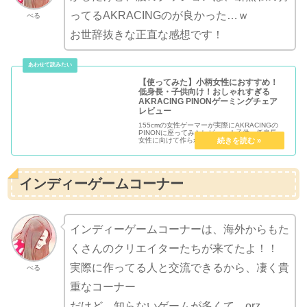
ってるAKRACINGのが良かった…ｗ
べる
お世辞抜きな正直な感想です！
【使ってみた】小柄女性におすすめ！
低身長・子供向け！おしゃれすぎる
AKRACING PINONゲーミングチェア
レビュー
155cmの女性ゲーマーが実際にAKRACINGの
PINONに座ってみたレビュー！子供・低身長・
女性に向けて作られているので、かなりフィッ
トする！ゲーム以外に、勉強・在宅勤務にめち
ゃくちゃおすすめ！圧倒的に座り心地が違って
疲れない！実際に使ってみるまで必要性が分か
らなかったけど、このゲーミングチェアにある
☓☓☓が疲労軽減してくれる！
インディーゲームコーナー
インディーゲームコーナーは、海外からもた
くさんのクリエイターたちが来てたよ！！
実際に作ってる人と交流できるから、凄く貴
べる
重なコーナー
だけど、知らないゲームが多くて…orz