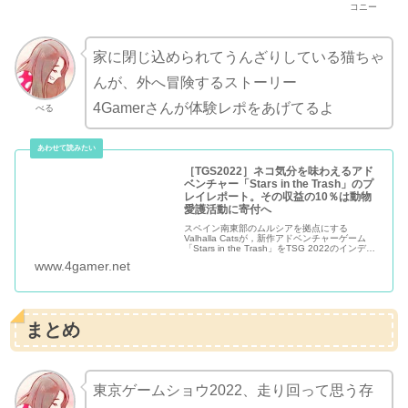
コニー
家に閉じ込められてうんざりしている猫ちゃ
んが、外へ冒険するストーリー
4Gamerさんが体験レポをあげてるよ
べる
［TGS2022］ネコ気分を味わえるアド
ベンチャー「Stars in the Trash」のプ
レイレポート。その収益の10％は動物
愛護活動に寄付へ
スペイン南東部のムルシアを拠点にする
Valhalla Catsが，新作アドベンチャーゲーム
「Stars in the Trash」をTSG 2022のインディ
ーズエリアで公開していたのでチェックして…
www.4gamer.net
まとめ
東京ゲームショウ2022、走り回って思う存