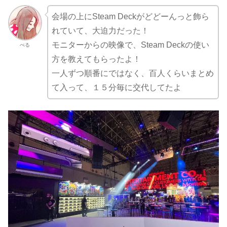
会場の上にSteam Deckがどどーんっと飾ら
れていて、大迫力だった！
モニターからの映像で、Steam Deckの使い
べる
方を教えてもらったよ！
一人ずつ順番にではなく、百人くらいまとめ
て入って、１５分毎に交代してたよ