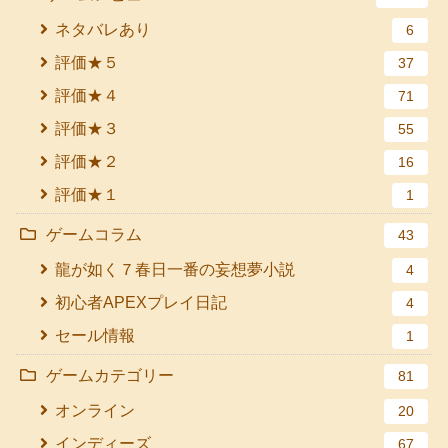
ネタバレあり
6
評価★５
37
評価★４
71
評価★３
55
評価★２
16
評価★１
1
ゲームコラム
43
龍が如く７春日一番の妄想夢小説
4
初心者APEXプレイ日記
4
セール情報
1
ゲームカテゴリー
81
オンライン
20
インディーズ
67