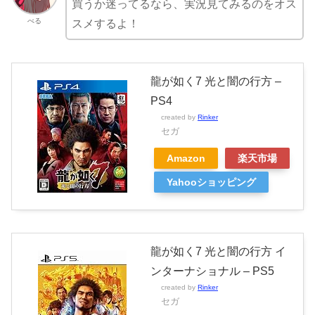
買うか迷ってるなら、実況見てみるのをオス
べる
スメするよ！
龍が如く7 光と闇の行方 –
PS4
created by
Rinker
セガ
Amazon
楽天市場
Yahooショッピング
龍が如く7 光と闇の行方 イ
ンターナショナル – PS5
created by
Rinker
セガ