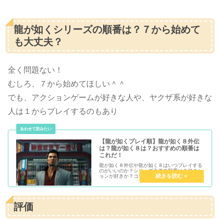
龍が如くシリーズの順番は？７から始めて
も大丈夫？
全く問題ない！
むしろ、７から始めてほしい＾＾
でも、アクションゲームが好きな人や、ヤクザ系が好きな
人は１からプレイするのもあり
【龍が如くプレイ順】龍が如く８外伝
は？龍が如く８は？おすすめの順番は
これだ！
龍が如く８外伝や龍が如く８はいつプレイする
のがいいのか？シリーズ全体の順番は？アクシ
ョンが好きか？コマンドが好きか？どんなスト
ーリーが好きか？それによって、龍が如くシリ
ーズのプレイ順が異なる！あなたがより楽しめ
るのはどちらのプレイ順か紹介します！
評価