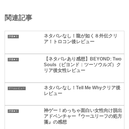
関連記事
ネタバレなし！龍が如く８外伝クリ
評価★５
ア！トロコン後レビュー
【ネタバレあり感想】BEYOND: Two
評価★４
Souls（ビヨンド：ツーソウルズ）ク
リア後女性レビュー
ネタバレなし！Tell Me Whyクリア後
ゲームレビュー
レビュー
神ゲー！めっちゃ面白い女性向け脱出
評価★５
アドベンチャー『ウーユリーフの処方
箋』の感想